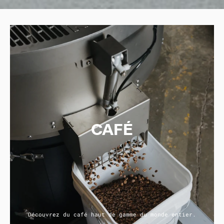
C
A
F
É
Découvrez du café haut de gamme du monde entier.