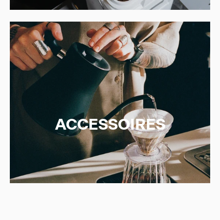
A
C
C
E
S
S
O
I
R
E
S
Achetez des accessoires de qualité pour sublimer
votre café.